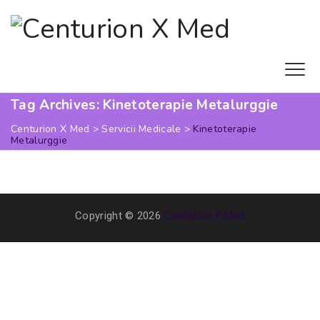
Tag Archives:
Kinetoterapie Metalurggie
Centurion X Med
>
Servicii Medicale
>
Kinetoterapie
Metalurggie
Copyright © 2026
Centurion X Med