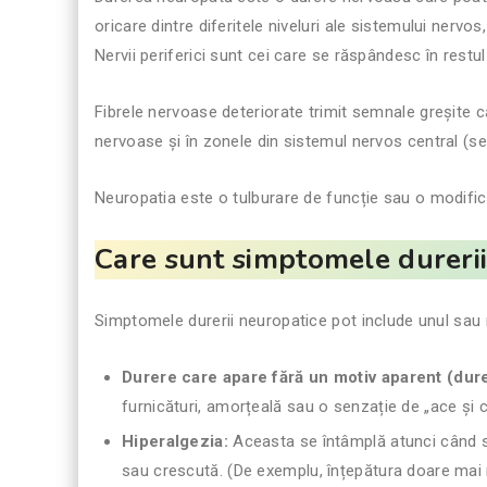
oricare dintre diferitele niveluri ale sistemului nervos
Nervii periferici sunt cei care se răspândesc în restul
Fibrele nervoase deteriorate trimit semnale greșite c
nervoase și în zonele din sistemul nervos central (sen
Neuropatia este o tulburare de funcție sau o modific
Care sunt simptomele dureri
Simptomele durerii neuropatice pot include unul sau 
Durere care apare fără un motiv aparent (dur
furnicături, amorțeală sau o senzație de „ace și c
Hiperalgezia:
Aceasta se întâmplă atunci când st
sau crescută. (De exemplu, înțepătura doare mai m