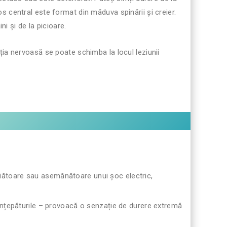
rvos central este format din măduva spinării și creier.
ni și de la picioare.
ția nervoasă se poate schimba la locul leziunii
iătoare sau asemănătoare unui șoc electric,
înțepăturile – provoacă o senzație de durere extremă