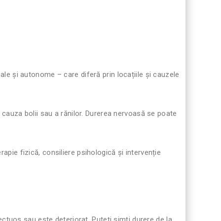
ocale și autonome – care diferă prin locațiile și cauzele
 cauza bolii sau a rănilor. Durerea nervoasă se poate
ie fizică, consiliere psihologică și intervenție
uos sau este deteriorat. Puteți simți durere de la