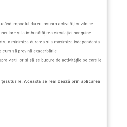
ducând impactul durerii asupra activităților zilnice.
sculare și la îmbunătățirea circulației sanguine.
pentru a minimiza durerea și a maximiza independența.
e cum să prevină exacerbările.
pra vieții lor și să se bucure de activitățile pe care le
 țesuturile. Aceasta se realizează prin aplicarea