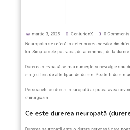
martie 3, 2025
CenturionX
0 Comments
Neuropatia se referă la deteriorarea nervilor din diferi
lor. Simptomele pot varia, de asemenea, de la durere 
Durerea nervoasă se mai numește și nevralgie sau dure
simți diferit de alte tipuri de durere. Poate fi durere
Persoanele cu durere neuropată ar putea avea nevoie d
chirurgicală.
Ce este durerea neuropată (durer
Durerea neuropată este o durere nervoasă care poat