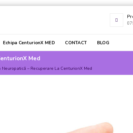
Pr
07
Echipa CenturionX MED
CONTACT
BLOG
CenturionX Med
 Neuropatică – Recuperare La CenturionX Med