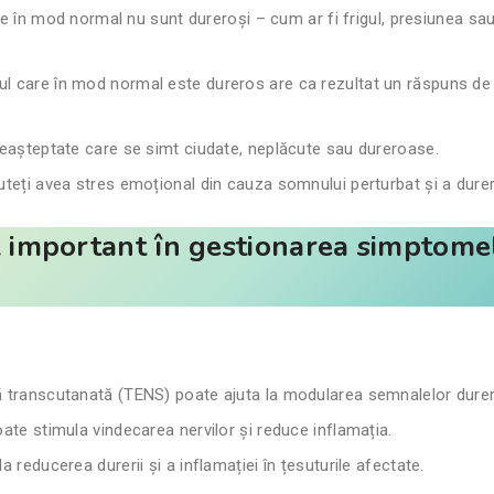
 în mod normal nu sunt dureroși – cum ar fi frigul, presiunea sau 
 care în mod normal este dureros are ca rezultat un răspuns de d
neașteptate care se simt ciudate, neplăcute sau dureroase.
teți avea stres emoțional din cauza somnului perturbat și a dureri
ol important în gestionarea simptome
 transcutanată (TENS) poate ajuta la modularea semnalelor dureroas
ate stimula vindecarea nervilor și reduce inflamația.
a reducerea durerii și a inflamației în țesuturile afectate.