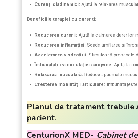
Curenți diadinamici:
Ajută la relaxarea muscular
Beneficiile terapiei cu curenți:
Reducerea durerii:
Ajută la calmarea durerilor m
Reducerea inflamației:
Scade umflarea și înroși
Accelerarea vindecării:
Stimulează procesele de 
Îmbunătățirea circulației sangvine:
Ajută la oxi
Relaxarea musculară:
Reduce spasmele muscula
Creșterea mobilității articulare:
Îmbunătățește f
Planul de tratament trebuie s
pacient.
CenturionX MED-
Cabinet de 