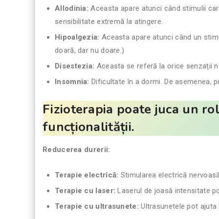
Allodinia:
Aceasta apare atunci când stimulii care
sensibilitate extremă la atingere.
Hipoalgezia:
Aceasta apare atunci când un stimul
doară, dar nu doare.)
Disestezia:
Aceasta se referă la orice senzații 
Insomnia:
Dificultate în a dormi. De asemenea, pu
Fizioterapia poate juca un r
funcționalității.
Reducerea durerii:
Terapie electrică:
Stimularea electrică nervoasă
Terapie cu laser:
Laserul de joasă intensitate po
Terapie cu ultrasunete:
Ultrasunetele pot ajuta l