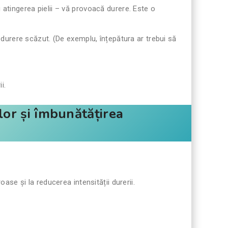
atingerea pielii – vă provoacă durere. Este o
urere scăzut. (De exemplu, înțepătura ar trebui să
i.
lor și îmbunătățirea
e și la reducerea intensității durerii.