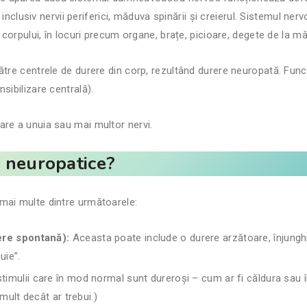
, inclusiv nervii periferici, măduva spinării și creierul. Sistemul ne
 corpului, în locuri precum organe, brațe, picioare, degete de la mâi
ătre centrele de durere din corp, rezultând durere neuropată. Func
sibilizare centrală).
are a unuia sau mai multor nervi.
i neuropatice?
mai multe dintre următoarele:
ere spontană):
Aceasta poate include o durere arzătoare, înjungh
uie”.
imulii care în mod normal sunt dureroși – cum ar fi căldura sau 
ult decât ar trebui.)