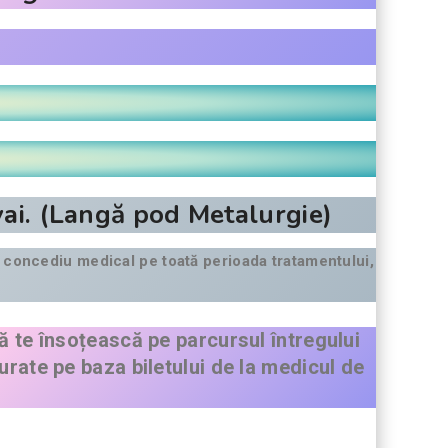
mvai. (Langă pod Metalurgie)
a concediu medical pe toată perioada tratamentului,
să te însoțească pe parcursul întregului
urate pe baza biletului de la medicul de