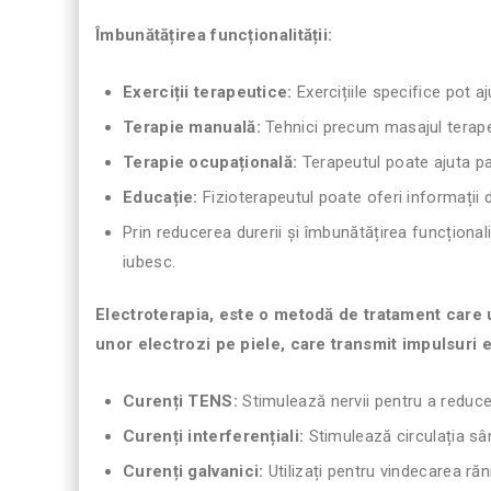
Îmbunătățirea funcționalității:
Exerciții terapeutice:
Exercițiile specifice pot aj
Terapie manuală:
Tehnici precum masajul terapeut
Terapie ocupațională:
Terapeutul poate ajuta pac
Educație:
Fizioterapeutul poate oferi informații
Prin reducerea durerii și îmbunătățirea funcționalit
iubesc.
Electroterapia, este o metodă de tratament care ut
unor electrozi pe piele, care transmit impulsuri el
Curenți TENS:
Stimulează nervii pentru a reduce
Curenți interferențiali:
Stimulează circulația sân
Curenți galvanici:
Utilizați pentru vindecarea răn