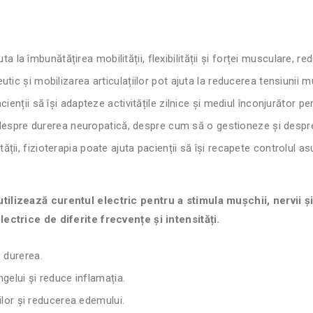
uta la îmbunătățirea mobilității, flexibilității și forței musculare, re
ic și mobilizarea articulațiilor pot ajuta la reducerea tensiunii mu
ienții să își adapteze activitățile zilnice și mediul înconjurător 
 despre durerea neuropatică, despre cum să o gestioneze și despr
ății, fizioterapia poate ajuta pacienții să își recapete controlul asu
ilizează curentul electric pentru a stimula mușchii, nervii și
ectrice de diferite frecvențe și intensități.
 durerea.
gelui și reduce inflamația.
ilor și reducerea edemului.