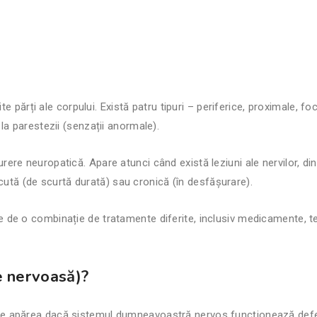
te părți ale corpului. Există patru tipuri – periferice, proximale, f
la parestezii (senzații anormale).
re neuropatică. Apare atunci când există leziuni ale nervilor, din
 acută (de scurtă durată) sau cronică (în desfășurare).
e o combinație de tratamente diferite, inclusiv medicamente, terap
e nervoasă)?
e apărea dacă sistemul dumneavoastră nervos funcționează defect