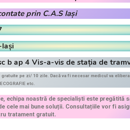
ontate prin C.A.S Iași
7
-Iași
 sc b ap 4 Vis-a-vis de stația de tra
gratuite pe zi/ 10 zile. Dacă va fi necesar medicul va eliber
, ECOGRAFIE etc.
e, echipa noastră de specialiști este pregătită 
 cele mai bune soluții. Consultațiile vor fi asig
ru tratament gratuit.