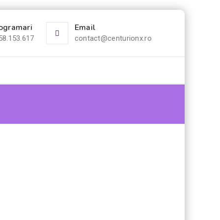
ogramari
Email
58.153.617
contact@centurionx.ro