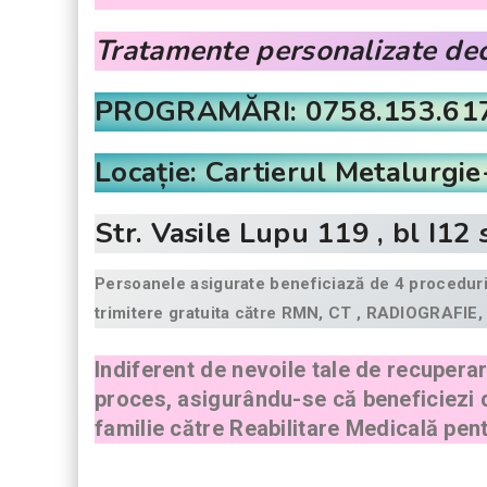
Tratamente personalizate dec
PROGRAMĂRI: 0758.153.61
Locație: Cartierul Metalurgie
Str. Vasile Lupu 119 , bl I12
Persoanele asigurate beneficiază de 4 proceduri 
trimitere gratuita către RMN, CT , RADIOGRAFIE
Indiferent de nevoile tale de recuperar
proces, asigurându-se că beneficiezi de
familie către Reabilitare Medicală pent