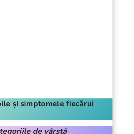
ile și simptomele fiecărui
tegoriile de vârstă